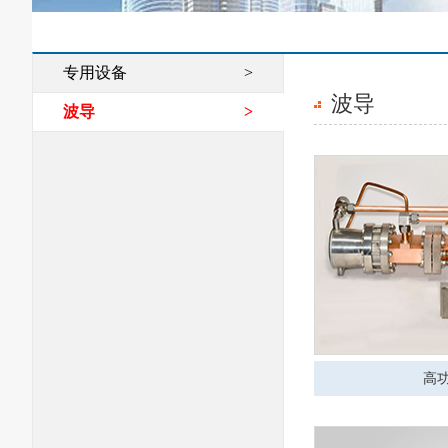
专用设备
>
波导
波导
>
高