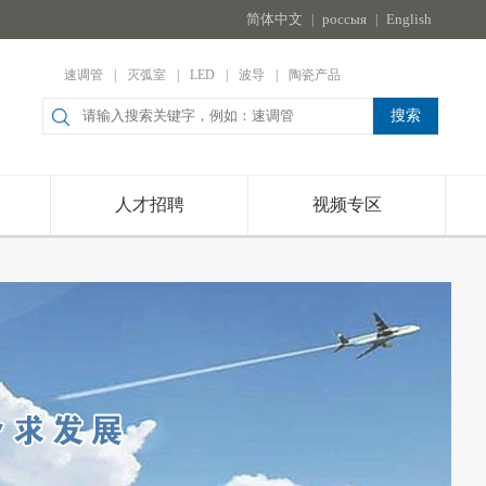
简体中文
россыя
English
|
|
速调管
|
灭弧室
|
LED
|
波导
|
陶瓷产品
人才招聘
视频专区