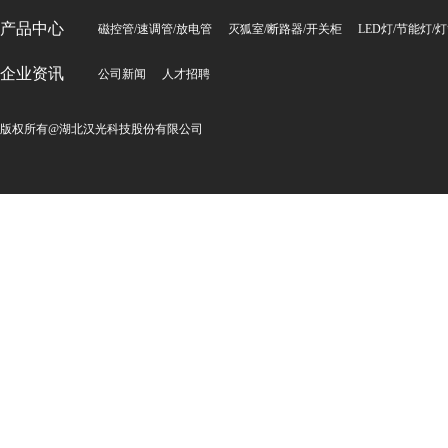
产品中心
磁控管/速调管/放电管
灭狐室/断路器/开关柜
LED灯/节能灯/
企业资讯
公司新闻
人才招聘
版权所有@湖北汉光科技股份有限公司