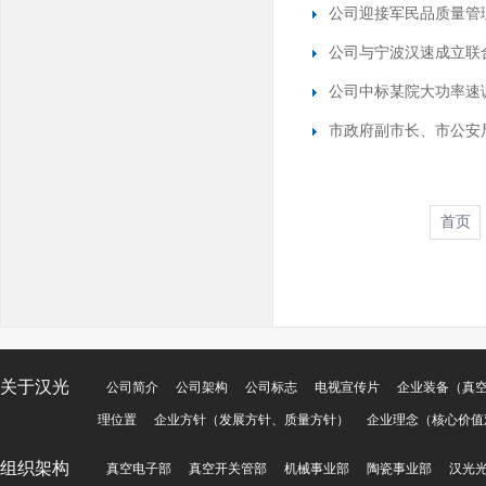
公司迎接军民品质量管
公司与宁波汉速成立联
公司中标某院大功率速
市政府副市长、市公安
首页
关于汉光
公司简介
公司架构
公司标志
电视宣传片
企业装备（真
理位置
企业方针（发展方针、质量方针）
企业理念（核心价值
组织架构
真空电子部
真空开关管部
机械事业部
陶瓷事业部
汉光