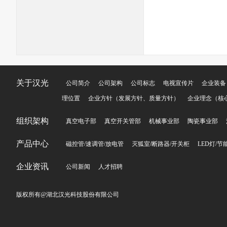
关于汉光
公司简介
公司架构
公司标志
电视宣传片
企业装备
理位置
企业方针（发展方针、质量方针）
企业理念（核
组织架构
真空电子部
真空开关管部
机械事业部
陶瓷事业部
产品中心
磁控管/速调管/放电管
灭狐室/断路器/开关柜
LED灯/节
企业资讯
公司新闻
人才招聘
版权所有@湖北汉光科技股份有限公司