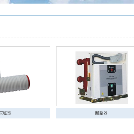
灭弧室
断路器