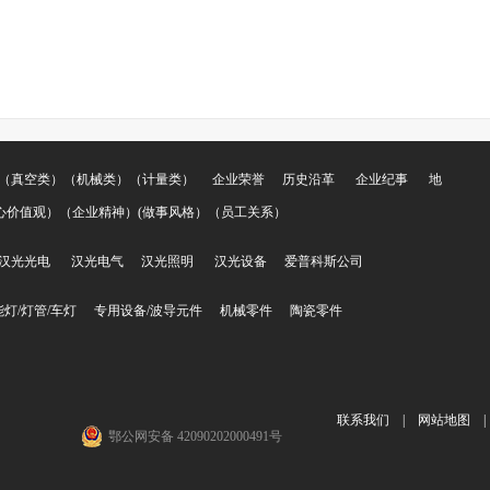
（真空类）（机械类）（计量类）
企业荣誉
历史沿革
企业纪事
地
心价值观）（企业精神）(做事风格）（员工关系）
汉光光电
汉光电气
汉光照明
汉光设备
爱普科斯公司
能灯/灯管/车灯
专用设备/波导元件
机械零件
陶瓷零件
联系我们
|
网站地图
|
鄂公网安备 42090202000491号