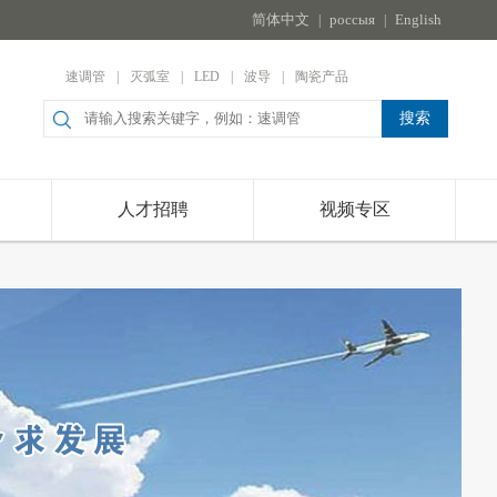
简体中文
россыя
English
|
|
速调管
|
灭弧室
|
LED
|
波导
|
陶瓷产品
人才招聘
视频专区