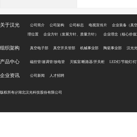
关于汉光
公司简介
公司架构
公司标志
电视宣传片
企业装备（真
理位置
企业方针（发展方针、质量方针）
企业理念（核心价值
组织架构
真空电子部
真空开关管部
机械事业部
陶瓷事业部
汉光
产品中心
磁控管/速调管/放电管
灭狐室/断路器/开关柜
LED灯/节能灯/
企业资讯
公司新闻
人才招聘
版权所有@湖北汉光科技股份有限公司