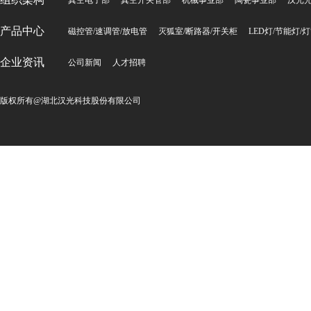
真空电子部
真空开关管部
机械事业部
陶瓷事业部
汉光
产品中心
磁控管/速调管/放电管
灭狐室/断路器/开关柜
LED灯/节能灯/
企业资讯
公司新闻
人才招聘
版权所有@湖北汉光科技股份有限公司