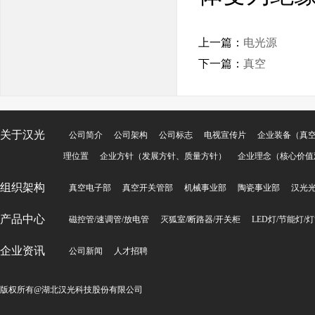
上一篇：
电光源
下一篇：
真空
关于汉光
公司简介
公司架构
公司标志
电视宣传片
企业装备（真
理位置
企业方针（发展方针、质量方针）
企业理念（核心价值
组织架构
真空电子部
真空开关管部
机械事业部
陶瓷事业部
汉光
产品中心
磁控管/速调管/放电管
灭狐室/断路器/开关柜
LED灯/节能灯/
企业资讯
公司新闻
人才招聘
版权所有@湖北汉光科技股份有限公司